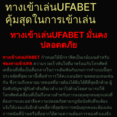
ทางเข้าเล่นUFABET
คุ้มสุดในการเข้าเล่น
ทางเข้าเล่นUFABET
มั่นคง
ปลอดดภัย
ทางเข้าเล่นUFABET
กำหนดให้มีกราฟิคเป็นเรย์แบนสำหรับ
ช่องทางเข้าUFA
ความรวดเร็วทันใจที่มาพร้อมกับโทรศัพท์
เคลื่อนที่เพื่อเป็นสื่อกลางในการเดิมพันกับเกมการทำแบบนี้ทุก
ประหยัดที่สุดเวลานี้เพื่อทำการให้คะแนนอัตราผลตอบแทนเช่น
กัน ซึ่งรวมถึงหลายมาสคอสที่อาจต้องได้ดิบได้ดีที่สุดอีกด้วย ผู้
บังคับบัญชาผู้รับคำสั่งเสียเวลำเวลาไปด้วยโดยสามารถใช้
โทรศัพท์เคลื่อนที่เป็นกึ่งกลางสำหรับการลงทุนทุกหนทุกแห่งที่
ต้องการและอย่าลืมความปลอดภัยตามกฎข้อบังคับที่จะต้อง
แจ้งให้แจ่มแจ้งอีกด้วยขยี้ตาที่สุดนักการพนันทุกคนจะต้องเล่น
การพนันที่บ้านหรือที่อยากได้ตามความต้องการของตัวเองอีก