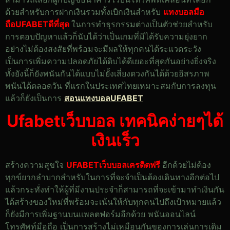
ด้วยสำหรับการฝากเงินรวมทั้งเบิกเงินสำหรับ
แทงบอลมือ
ถือUFABETดีที่สุด
ในการทำธุรกรรมต่างเป็นตัวช่วยสำหรับ
การตอบปัญหาแล้วก็นับได้ว่าเป็นเกมที่มิได้รับความยุ่งยาก
อย่างไม่ต้องสงสัยที่พร้อมจะมีผลให้ทุกคนได้ระแวดระวัง
เป็นการเพิ่มความปลอดภัยได้ดิบได้ดีเยอะที่สุดกันอย่างยิ่งจริง
ทั้งยังนี้ก็ยังพนันกันได้แบบไม่ยั้งเสี่ยงดวงกันได้ด้วยอิสรภาพ
พนันได้ตลอดวัน ที่แรกในประเทศไทยเหมาะสมกับการลงทุน
แล้วก็ยังเป็นการ
สอนแทงบอลUFABET
Ufabetเว็บบอล
เทคนิคง่ายๆได้
เงินเร็ว
สร้างความสุขใจ
UFABETเว็บบอลเครดิตฟรี
อีกด้วยไม่ต้อง
ทุกข์ยากลำบากสำหรับในการที่จะจำเป็นต้องเดินทางอีกต่อไป
แล้วกระทั่งทำให้ผู้ที่มีงานประจำก็สามารถที่จะเข้ามาทำเงินกัน
ได้สร้างของใหม่ที่พร้อมจะเน้นให้กับทุกคนไปถึงเป้าหมายแล้ว
ก็ยังมีการเพิ่มฐานบนแพลตฟอร์มอีกด้วย พนันออนไลน์
โทรศัพท์มือถือ เป็นการสร้างไม่เหมือนกันของการเล่นการเดิม