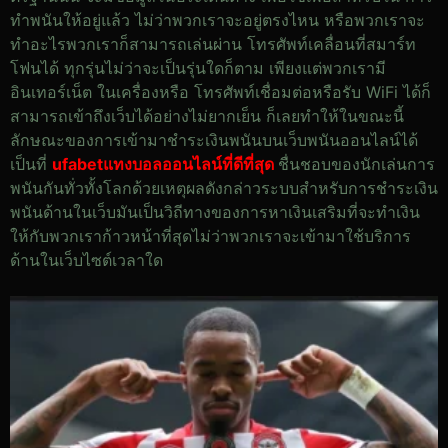
ทำพนันให้อยู่แล้ว ไม่ว่าพวกเราจะอยู่ตรงไหน หรือพวกเราจะ
ทำอะไรพวกเราก็สามารถเล่นผ่าน โทรศัพท์เคลื่อนที่สมาร์ท
โฟนได้ ทุกรุ่นไม่ว่าจะเป็นรุ่นใดก็ตาม เพียงแต่พวกเรามี
อินเทอร์เน็ต ในเครื่องหรือ โทรศัพท์เชื่อมต่อหรือรับ WiFi ได้ก็
สามารถเข้าถึงเว็บได้อย่างไม่ยากเย็น ก็เลยทำให้ในขณะนี้
ลักษณะของการเข้ามาชำระเงินพนันบนเว็บพนันออนไลน์ได้
เป็นที่
ufabetแทงบอลออนไลน์ที่ดีที่สุด
ชื่นชอบของนักเล่นการ
พนันกันทั่วทั้งโลกด้วยเหตุผลดังกล่าวระบบสำหรับการชำระเงิน
พนันด้านในเว็บมันเป็นวิถีทางของการหาเงินเสริมที่จะทำเงิน
ให้กับพวกเราก้าวหน้าที่สุดไม่ว่าพวกเราจะเข้ามาใช้บริการ
ด้านในเว็บไซต์เวลาใด