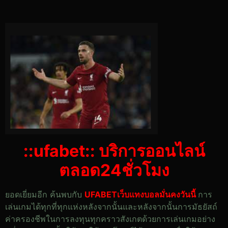
::ufabet::
บริการออนไลน์
ตลอด24ชั่วโมง
ยอดเยี่ยมอีก ค้นพบกับ
UFABETเว็บแทงบอลมั่นคงวันนี้
การ
เล่นเกมได้ทุกที่ทุกแห่งหลังจากนั้นและหลังจากนั้นการมัธยัสถ์
ค่าครองชีพในการลงทุนทุกคราวสังเกตด้วยการเล่นเกมอย่าง