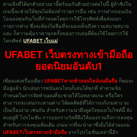
ตามสิ่งที่ได้ยกตัวอย่างมานี้พร้อมกับตัวอย่างต่อไปนี้ ผู้ท้าชิงใน
เกมนี้จะช่วยให้คุณไม่ต้องทำรายการอื่น เช่น การฝากถอนเงิน
โอนลงทุนกับเว็บที่กำหนดโดยการใช้โทรศัพท์เพื่อส่งออก
รายการต่าง ซึ่งจะต้องไม่ลืมที่จะมองเห็นถึงความสบายสบาย
และ ก็ความคุ้มราคาทุกครั้งของการเล่นที่ต้องใช้โดยการใช้
โทรศัพท์
UFABET เว็บแม่
UFABET เว็บตรงทางเข้ามือถือ
ยอดนิยมอันดับ1
เพียงแค่เครื่องเดียว
UFABETทางเข้าออนไลน์บนมือถือ
ก็พอจะ
มีอยู่แล้ว นักเล่นการพนันคนไหนก็เล่นได้ทุกที่ ทำตามข้อ
กำหนดในการจัดทำแผนที่จะช่วยให้ไม่พลาดเกม หรือใคร
สามารถจะเล่นกระดานต่าง ได้ผลลัพธ์ที่ได้การแก้เกมต่าง จะ
เป็นเรื่องง่าย เช่นกัน สำหรับความน่าดึงดูดใจของเว็บไซต์นี้ ยัง
คงอยู่ที่ โปรโมชั่น การออกรางวัลที่ดึงให้มองรวมถึงการลงทุน
สำหรับการลงทุนเพิ่มเติม เกมมากที่จะนำมาซึ่งยิ่งได้ส่วนแถม
UFABETเว็บตรงทางเข้ามือถือ
จากโปรโมชั่นเหล่านี้อีก