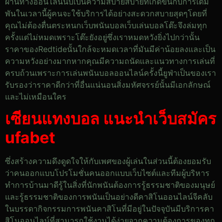
ผ่านทางออนไลน์นับเป็นความสบายสบายที่เกิดขึ้นกับการเดิม
พันในเวลานี้ผู้คนจะใช้บริการได้อย่างสะดวกสบายสุดๆโดยที่
คุณไม่ต้องตื่นตระหนกเว็บพนันบอลเว็บเล่นบอลโต๊ะจึงล่มทุก
ครั้งแต่ไม่หมดเพราะโต๊ะยังอยู่ซึ่งเราหมดหวังยิ่งไปกว่านั้น
ราคาของRedtideนั้นใกล้จะหมดเวลาที่มันมีค่าน้อยลงและเป็น
ความหวังอย่างมากหากคุณมีความถนัดและแนวทางการเล่นที่
ครบถ้วนเพราะการเล่นพนันบอลออนไลน์ครั้งนี้ยูฟ่าเป็นของเรา
รับรองว่าราคาดีกว่าที่อื่นแน่นอนสิ่งมหัศจรรย์นั้นมีเอกลักษณ์
และไม่เหมือนใคร
เซียนแทงบอล แนะนำเว็บสมัคร
ufabet
ซึ่งสร้างความดึงดูดใจให้กับเพศของผู้เล่นในส่วนนี้ต้องยอมรับ
ว่าคนออกแบบโปรโมชั่นคนออกแบบเว็บไซต์และทีมผู้บริหาร
ทำการบ้านมาดีรู้ในสิ่งที่นักพนันต้องการรู้ธรรมชาติของมนุษย์
และรู้ธรรมชาติของการพนันเป็นอย่างดีคาสิโนออนไลน์จีคลับ
ในบรรดากิจกรรมการพนันคาสิโนที่มีอยู่ในปัจจุบันมีบริการคา
สิโนออนไลน์
ที่สามารถใช้งานได้ง่ายจากความต้องการของทุก