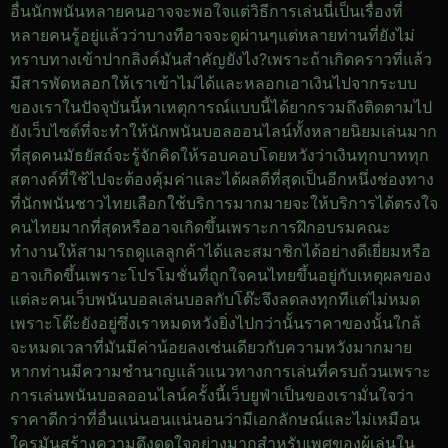
อื่นนักพนันหลายคนอาจจะพอใจแต่วิธีการเล่นนี่เป็นเรื่องที่
หลายคนรู้อยู่แล้วว่าบางทีอาจจะดูผ่านๆแต่หลายท่านที่ยังไม่
ทราบทางเข้าปากลิงค์มันสำคัญยังไง?เพราะถ้าเกิดคราวที่แล้ว
มีสารพัดหลอกให้เราเข้าไม่ได้และหลอกเอาเงินไปจากระบบ
ของเราในปัจจุบันนี้หาเหตุการณ์แบบนี้ได้ยากรวมถึงติดตามไป
ยังเว็บไซต์ที่จะทำให้นักพนันบอลออนไลน์ทั้งหลายนิยมเล่นมาก
ที่สุดคนมัธยัสถ์จะรู้จักคิดให้รอบคอบโดยหวังว่าเงินทุกบาททุก
สตางค์ที่ใช้ไปจะต้องคุ้มค่าและได้ผลดีที่สุดเป็นอีกหนึ่งช่องทาง
ที่นักพนันชาวไทยเลือกใช้บริการมากมายจะให้บริการได้ตรงใจ
คนไทยมากที่สุดหรืออาจเกิดขึ้นเพราะการฝึกอบรมคณะ
ทำงานให้สามารถดูแลลูกค้าได้และสมาชิกได้อย่างดีเยี่ยมหรือ
อาจเกิดขึ้นเพราะโปรโมชั่นที่ถูกใจคนไทยขึ้นอยู่กับเหตุผลของ
แต่ละคนเว็บพนันบอลเล่นบอลกับโต๊ะจึงลดลงทุกทีแต่ไม่หมด
เพราะโต๊ะยังอยู่ซึ่งเราหมดหวังยิ่งไปกว่านั้นราคาของนั้นใกล้
จะหมดเวลาที่มันมีค่าน้อยลงเช่นเดียวกับความหวังมากมาย
หากท่านมีความชำนาญแล้วแนวทางการเล่นที่ครบถ้วนเพราะ
การเล่นพนันบอลออนไลน์ครั้งนี้เว็บยูฟ่าเป็นของเรามั่นใจว่า
ราคาดีกว่าที่อื่นแน่นอนแน่นอนว่ามีเอกลักษณ์และไม่เหมือน
ใครมันสร้างความดึงดูดใจอย่างมากสำหรับเพศของผู้เล่นใน