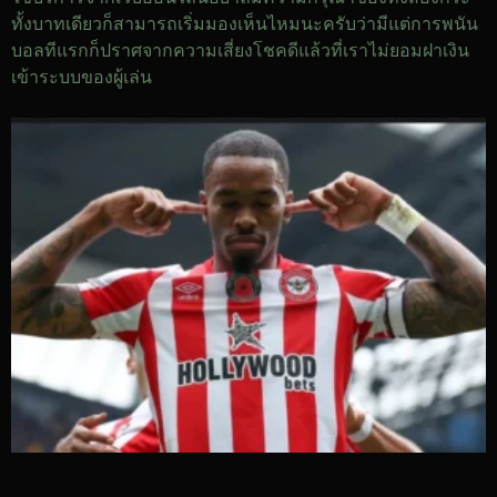
ทั้งบาทเดียวก็สามารถเริ่มมองเห็นไหมนะครับว่ามีแต่การพนัน
บอลทีแรกก็ปราศจากความเสี่ยงโชคดีแล้วที่เราไม่ยอมฝาเงิน
เข้าระบบของผู้เล่น