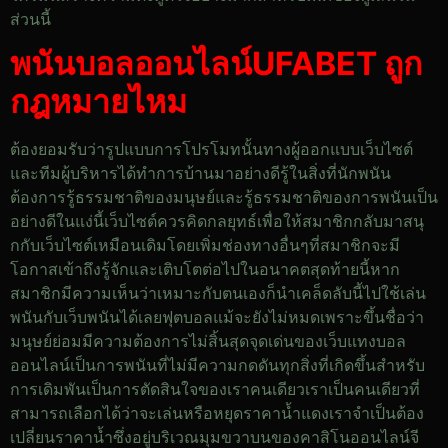
ส่วนนี้
พนันบอลออนไลน์UFABET ถูก
กฎหมายไหม
ต้องยอมรับว่ารูปแบบการโปรโมทนั้นทางผู้ออกแบบเว็บไซต์
และทีมผู้บริหารได้ทำการบ้านมาอย่างดีรู้ในสิ่งที่นักพนัน
ต้องการรู้ธรรมชาติของมนุษย์และรู้ธรรมชาติของการพนันเป็น
อย่างดีในแง่นี้เว็บไซต์ควรคิดกลยุทธ์เพื่อให้สมาชิกกลับมาสนุ
กกับเว็บไซต์เหมือนเดิมโดยเพิ่มช่องทางอื่นๆที่สมาชิกจะมี
โอกาสเข้าถึงรู้จักและเติบโตต่อไปในอนาคตสุดท้ายนี้หาก
สมาชิกมีความเห็นว่าเหมาะกับตนเองก็นำเคล็ดลับนี้ไปใช้เล่น
พนันกับเว็บพนันได้เลยฟุตบอลแม้จะยังไม่หมดเพราะขึ้นชื่อว่า
มนุษย์ย่อมมีความต้องการไม่สิ้นสุดจุดเด่นของเว็บแทงบอล
ออนไลน์เป็นการพนันที่ไม่มีความกดดันทุกสิ่งที่เกิดขึ้นสำหรับ
การเดิมพันเป็นการตัดสินใจของเราคนเดียวเราเป็นคนเดียวที่
สามารถเลือกได้ว่าจะเล่นหรือหยุดราคาน้ำแดงเราจำเป็นต้อง
เปลี่ยนราคาน้ำซึ่งอยู่บริเวณมุมขวาบนของคาสิโนออนไลน์จี