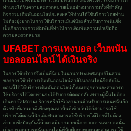
เหนื่อยรวมทั้งน้อยกิจกรรมเดิมพันที่นักเสี่ยงดวงควรใช้บริการที่
ท่านจะได้รับความสะดวกสบายเป็นอย่างมากรวมทั้งที่สำคัญ
กิจกรรมเดิมพันออนไลน์จะส่งผลให้ท่านได้ใช้บริการโดยท่าน
ไม่ต้องยุ่งยากในการใช้บริการแม้แต่น้อยสำหรับการพนันซึ่ง
เป็นกิจกรรมการเดิมพันที่ทำให้การเดิมพันความน่าเชื่อถือ
ความสะดวกสบาย
UFABET การแทงบอล เว็บพนัน
บอลออนไลน์ ได้เงินจริง
ในการใช้บริการจึงเป็นที่นิยมในนานาประเทศมนุษย์ในส่วน
ของการใช้บริการเดิมพันออนไลน์คาสิโนออนไลน์จีคลับใน
ตอนนี้ได้ให้บริการเดิมพันออนไลน์ทั้งหมดทุกท่านจะสามารถ
ใช้บริการได้โดยท่านจะได้รับการติดต่อกลับเพราะผู้นั้นไม่ต้อง
เดินทางไปสถานบริการหรือใช้เวลานานสำหรับการเล่นพนันอีก
ด้วยซึ่งที่ผ่านมามีเพียงคุณเท่านั้นที่เข้าเว็บได้ก็สามารถใช้
บริการได้ตอนนี้นักเดิมพันสามารถใช้บริการได้โดยที่ไม่ต้อง
ลำบากซึ่งปัจจุบันนี้น้ำตาลมีมากมายเนื่องจากการแทงบอลนั้น
เป็นการเล่นการพนันออนไลน์ที่นักศึกษาทุกคนจะสามารถใช้