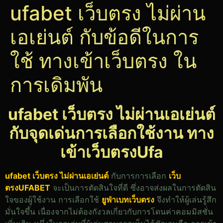
ufabet เว็บตรง ไม่ผ่าน
เอเย่นต์ กับข้อดีในการ
ใช้ ทางเข้าเว็บตรง ใน
การเดิมพัน
ufabet เว็บตรง ไม่ผ่านเอเย่นต์
กับจุดเด่นการเลือกใช้งาน ทาง
เข้าเว็บตรงUfa
ufabet เว็บตรง ไม่ผ่านเอเย่นต์
กับการการเลือก
เว็บ
ตรงUFABET
จะเป็นการตัดสินใจที่ดี ซึ่งอาจส่งผลในการตัดสิน
ใจของผู้ใช้งาน การเลือกใช้
ยูฟ่าเบทเว็บตรง
จึงทำให้ผู้เล่นรู้สึก
มั่นใจขึ้น เนื่องจากไม่ต้องกังวลเกี่ยวกับการโดนค่าคอมมิสชั่น