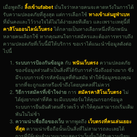
เมื่อพูดถึง
ลิ้งเข้าufabet
มั่นใจว่าหลายคนจะคาดหวังในการได้
รับความปลอดภัยที่สูงสุด แต่การเลือกใช้
ทางเข้าเล่นยูฟ่าเบท
ที่มั่นคงและไว้วางใจได้ไม่ได้ง่ายเลยทีเดียว และเพราะเหตุนี้ที่
คาสิโนออนไลน์เว็บตรง
ได้กลายเป็นทางเลือกหนึ่งที่นักพนัน
หลายคนเลือกใช้ หากคุณสนใจการสมัครและต้องการทราบถึง
ความปลอดภัยที่เว็บนี้มีให้บริการ ขอเราได้แนะนำข้อมูลดังต่อ
ไปนี้
ระบบการป้องกันข้อมูล
กับ
พนันเว็บตรง
ความปลอดภัย
ของข้อมูลส่วนตัวเป็นสิ่งที่ได้รับการคำนึงถึงอย่างมาก ซึ่ง
มีระบบการเข้ารหัสข้อมูลที่ทันสมัย ทำให้ข้อมูลของคุณ
ยากที่จะถูกแฮกหรือเข้าถึงโดยบุคคลที่ไม่ควร
วิธีการสมัครที่เข้าใจง่าย
การ
สมัครคาสิโนเว็บตรง
ไม่
ได้ยุ่งยากเท่าที่คิด จะมีแบบฟอร์มให้คุณกรอกข้อมูล
ระบบการยืนยันตัวตนที่รวดเร็ว ทำให้คุณสามารถเริ่มเดิม
พันในไม่ช้า
ความน่าเชื่อถือของเว็บ
หากพูดถึง
เว็บตรงที่คนเล่นเยอะ
ที่สุด
ความน่าเชื่อถือนั้นเป็นสิ่งที่ไม่สามารถละเลยได้
การที่มีผู้เล่นจำนวนมากแสดงว่าเว็บนั้นได้รับความนิยม