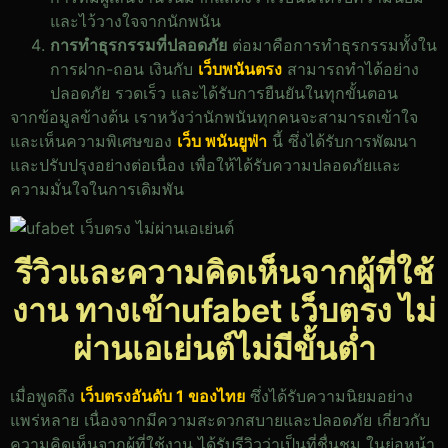
และไว้วางใจจากนักพนัน
การทำธุรกรรมที่ปลอดภัย
ต่อมาคือการทำธุรกรรมทั้งใน
การฝาก-ถอน เงินกับ
เว็บพนันตรง
สามารถทำได้อย่าง
ปลอดภัย รวดเร็ว และได้รับการยืนยันในทุกขั้นตอน
จากข้อมูลข้างต้น เราหวังว่านักพนันทุกคนจะสามารถเข้าใจ
และเห็นความพิเศษของ
เว็บ พนันยูฟ่า
นี้ ซึ่งได้รับการพัฒนา
และปรับปรุงอย่างต่อเนื่อง เพื่อให้ได้รับความปลอดภัยและ
ความมั่นใจในการเดิมพัน
รีวิวและความคิดเห็นจากผู้ที่ใช้
งาน
ทางเข้าufabet เว็บตรง
ไม่
ผ่านเอเย่นต์ไม่มีขั้นต่ำ
เมื่อพูดถึง
เว็บตรงอันดับ 1 ของไทย
ซึ่งได้รับความนิยมอย่าง
แพร่หลาย เนื่องจากมีความสะดวกสบายและปลอดภัย เกี่ยวกับ
ความคิดเห็นจากผู้ที่ใช้งาน ได้รับรีวิวว่าเป็นที่ชื่นชม ในย่อหน้า