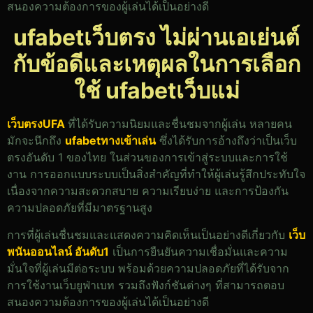
สนองความต้องการของผู้เล่นได้เป็นอย่างดี
ufabetเว็บตรง ไม่ผ่านเอเย่นต์
กับข้อดีและเหตุผลในการเลือก
ใช้
ufabetเว็บแม่
เว็บตรงUFA
ที่ได้รับความนิยมและชื่นชมจากผู้เล่น หลายคน
มักจะนึกถึง
ufabetทางเข้าเล่น
ซึ่งได้รับการอ้างถึงว่าเป็นเว็บ
ตรงอันดับ 1 ของไทย ในส่วนของการเข้าสู่ระบบและการใช้
งาน การออกแบบระบบเป็นสิ่งสำคัญที่ทำให้ผู้เล่นรู้สึกประทับใจ
เนื่องจากความสะดวกสบาย ความเรียบง่าย และการป้องกัน
ความปลอดภัยที่มีมาตรฐานสูง
การที่ผู้เล่นชื่นชมและแสดงความคิดเห็นเป็นอย่างดีเกี่ยวกับ
เว็บ
พนันออนไลน์ อันดับ1
เป็นการยืนยันความเชื่อมั่นและความ
มั่นใจที่ผู้เล่นมีต่อระบบ พร้อมด้วยความปลอดภัยที่ได้รับจาก
การใช้งานเว็บยูฟ่าเบท รวมถึงฟังก์ชันต่างๆ ที่สามารถตอบ
สนองความต้องการของผู้เล่นได้เป็นอย่างดี