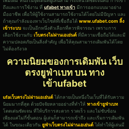
เพิ่มเติม หนึ่งในจุดเด่นที่ผู้เล่นสามารถเห็นได้ชัดเจนคือ การเข้า
ถึงและการใช้งาน ที่
ufabet ทางเข้า
มีการออกแบบมาอย่าง
มืออาชีพ เพื่อให้ผู้ใช้งานสามารถใช้งานได้โดยไม่มีปัญหา และ
ถ้าคุณกำลังมองหาเว็บไซต์ที่เชื่อถือได้
www.ufabet.com ลิ้ง
เข้าระบบ
จะเป็นอีกหนึ่งตัวเลือกที่ควรพิจารณา เพราะการ
เลือกใช้งานกับ
เว็บตรงไม่ผ่านเอเย่นต์
ที่มีความเชื่อถือได้และมี
ความปลอดภัยเป็นสิ่งสำคัญ เพื่อให้คุณสามารถเดิมพันได้โดย
ไม่ต้องกังวล
ความนิยมของการเดิมพัน เว็บ
ตรงยูฟ่าเบท บน ทาง
เข้าufabet
ufaเว็บตรงไม่ผ่านเอเย่นต์
ได้กลายเป็นหนึ่งในเว็บที่ได้รับความ
นิยมมากที่สุด ด้วยปัจจัยหลายอย่างที่ทำให้
ทางเข้ายูฟ่าเบท
โดดเด่นชัดเจน ที่ให้บริการสะดวก รวดเร็ว และไม่ซับซ้อน
เพียงแค่ไม่กี่ขั้นตอน ผู้เล่นก็สามารถเข้าถึง และเริ่มการเดิมพัน
ได้ ในขณะเดียวกัน
ยูฟ่าเว็บตรงไม่ผ่านเอเย่นต์
ได้ทำให้ผู้เล่นมี