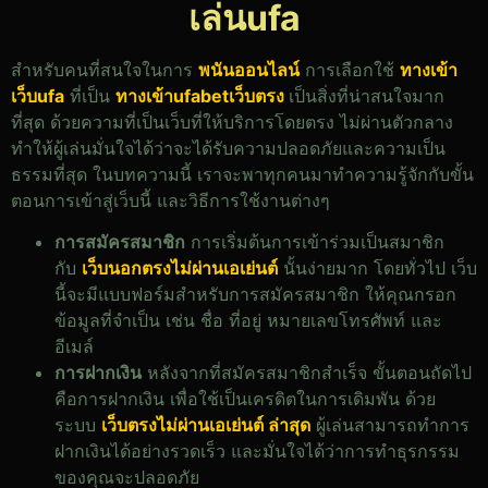
เล่นufa
สำหรับคนที่สนใจในการ
พนันออนไลน์
การเลือกใช้
ทางเข้า
เว็บufa
ที่เป็น
ทางเข้าufabetเว็บตรง
เป็นสิ่งที่น่าสนใจมาก
ที่สุด ด้วยความที่เป็นเว็บที่ให้บริการโดยตรง ไม่ผ่านตัวกลาง
ทำให้ผู้เล่นมั่นใจได้ว่าจะได้รับความปลอดภัยและความเป็น
ธรรมที่สุด ในบทความนี้ เราจะพาทุกคนมาทำความรู้จักกับขั้น
ตอนการเข้าสู่เว็บนี้ และวิธีการใช้งานต่างๆ
การสมัครสมาชิก
การเริ่มต้นการเข้าร่วมเป็นสมาชิก
กับ
เว็บนอกตรงไม่ผ่านเอเย่นต์
นั้นง่ายมาก โดยทั่วไป เว็บ
นี้จะมีแบบฟอร์มสำหรับการสมัครสมาชิก ให้คุณกรอก
ข้อมูลที่จำเป็น เช่น ชื่อ ที่อยู่ หมายเลขโทรศัพท์ และ
อีเมล์
การฝากเงิน
หลังจากที่สมัครสมาชิกสำเร็จ ขั้นตอนถัดไป
คือการฝากเงิน เพื่อใช้เป็นเครดิตในการเดิมพัน ด้วย
ระบบ
เว็บตรงไม่ผ่านเอเย่นต์ ล่าสุด
ผู้เล่นสามารถทำการ
ฝากเงินได้อย่างรวดเร็ว และมั่นใจได้ว่าการทำธุรกรรม
ของคุณจะปลอดภัย